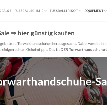
EALS ?
FUSSBALLSCHUHE
FUSSBALLTRIKOT
EQUIPMENT
le ⇒ hier günstig kaufen
-Angebote zu Torwarthandschuhen herausgesucht. Dabei werdet ih
u einigen echten Geheimtipps. Das ist
DER Torwarthandschuhe-S
orwarthandschuhe-Sa